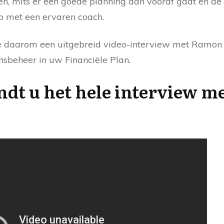
n, mits er een goede planning aan vooraf gaat en de v
op met een ervaren coach.
e daarom een uitgebreid video-interview met Ramo
nsbeheer in uw Financiële Plan.
ndt u het hele interview 