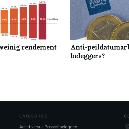
 weinig rendement
Anti-peildatumarb
beleggers?
CATEGORIES
C
Actief versus Passief beleggen