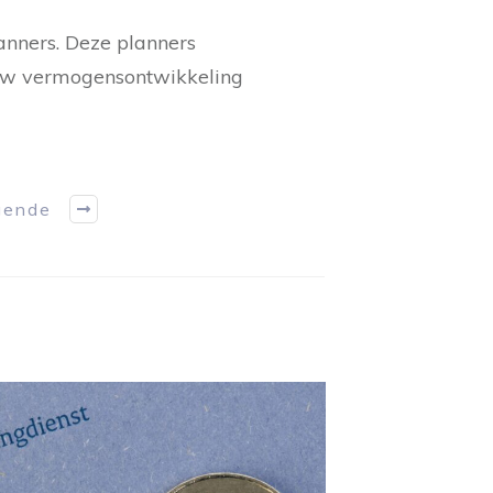
anners. Deze planners
t uw vermogensontwikkeling
gende