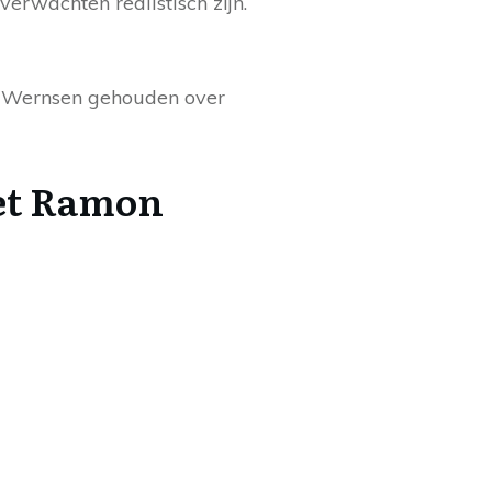
erwachten realistisch zijn.
n Wernsen gehouden over
met Ramon