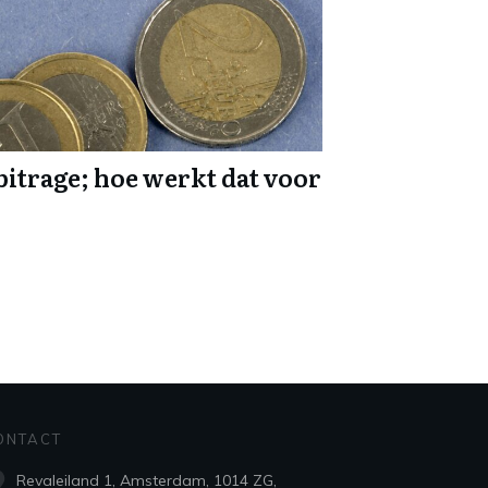
itrage; hoe werkt dat voor
ONTACT
Revaleiland 1, Amsterdam, 1014 ZG,