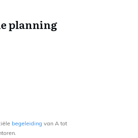
e planning
ciële
begeleiding
van A tot
ntoren.