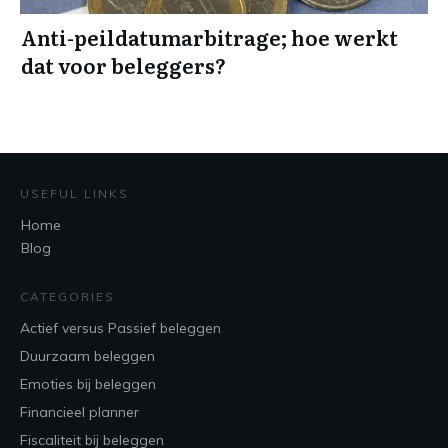
Anti-peildatumarbitrage; hoe werkt
dat voor beleggers?
USEFUL LINKS
Home
Blog
CATEGORIES
Actief versus Passief beleggen
Duurzaam beleggen
Emoties bij beleggen
Financieel planner
Fiscaliteit bij beleggen