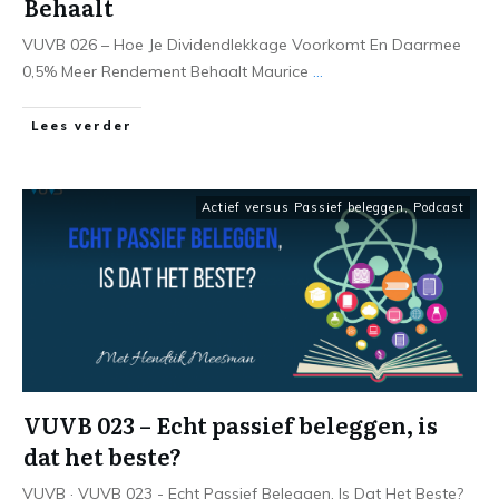
Behaalt
VUVB 026 – Hoe Je Dividendlekkage Voorkomt En Daarmee
0,5% Meer Rendement Behaalt Maurice
...
Lees verder
Actief versus Passief beleggen
,
Podcast
VUVB 023 – Echt passief beleggen, is
dat het beste?
VUVB · VUVB 023 - Echt Passief Beleggen, Is Dat Het Beste?