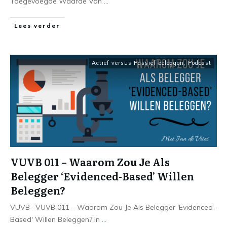
Toegevoegde Waarde Van
...
Lees verder
Actief versus Passief beleggen
,
Podcast
VUVB 011 – Waarom Zou Je Als
Belegger ‘Evidenced-Based’ Willen
Beleggen?
VUVB · VUVB 011 – Waarom Zou Je Als Belegger 'Evidenced-
Based' Willen Beleggen? In
...