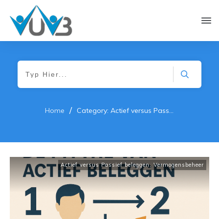
/
Home
Category: Actief versus Passief beleggen
Actief versus Passief beleggen
,
Vermogensbeheer