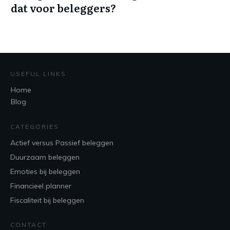
dat voor beleggers?
USEFUL LINKS
Home
Blog
CATEGORIES
Actief versus Passief beleggen
Duurzaam beleggen
Emoties bij beleggen
Financieel planner
Fiscaliteit bij beleggen
CONTACT