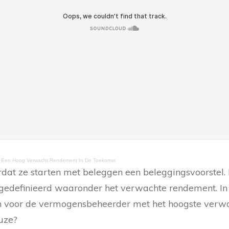
or Een Hoog Verwacht Rendement In De Toekomst
rdat ze starten met beleggen een beleggingsvoorstel. I
a gedefinieerd waaronder het verwachte rendement. In 
n voor de vermogensbeheerder met het hoogste verw
uze?