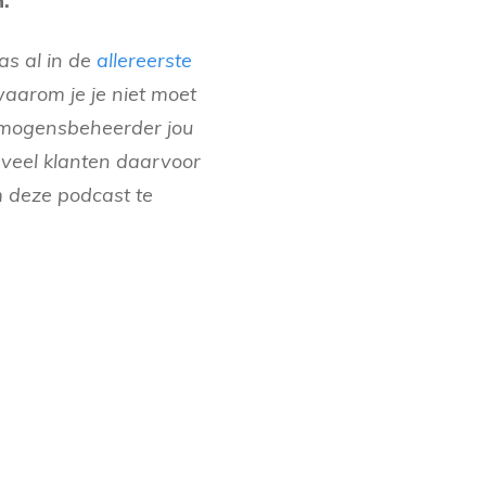
n.
s al in de
allereerste
aarom je je niet moet
rmogensbeheerder jou
l veel klanten daarvoor
m deze podcast te