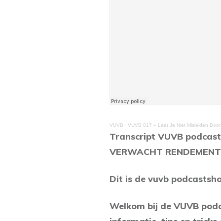
VUVB
·
VUVB 017 – Laat Je Niet Misleiden Do
Transcript VUVB podcas
VERWACHT RENDEMENT 
Dit is de vuvb podcastsh
Welkom bij de VUVB podca