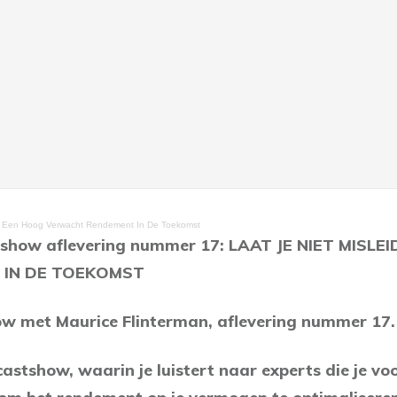
or Een Hoog Verwacht Rendement In De Toekomst
tshow aflevering nummer 17: LAAT JE NIET MIS
IN DE TOEKOMST
ow met Maurice Flinterman, aflevering nummer 17.
stshow, waarin je luistert naar experts die je vo