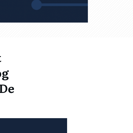
t
og
 De