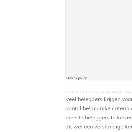
VUVB
·
VUVB 017 – Laat Je Niet Misleiden Do
Veel beleggers krijgen voo
aantal belangrijke criteri
meeste beleggers te kieze
dit wel een verstandige ke