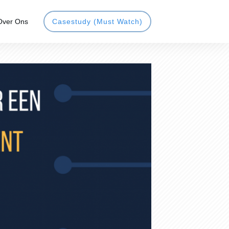
Over Ons
Casestudy (Must Watch)