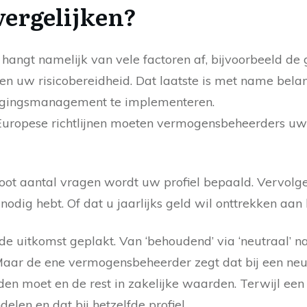
vergelijken?
t hangt namelijk van vele factoren af, bijvoorbeeld d
en uw risicobereidheid. Dat laatste is met name belan
ggingsmanagement te implementeren.
 Europese richtlijnen moeten vermogensbeheerders uw 
groot aantal vragen wordt uw profiel bepaald. Vervol
 nodig hebt. Of dat u jaarlijks geld wil onttrekken aa
e uitkomst geplakt. Van ‘behoudend’ via ‘neutraal’ na
aar de ene vermogensbeheerder zegt dat bij een neut
n moet en de rest in zakelijke waarden. Terwijl een 
elen en dat bij hetzelfde profiel.