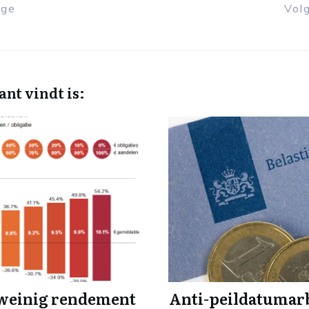
ige
Vol
ant vindt is:
 weinig rendement
Anti-peildatumarb