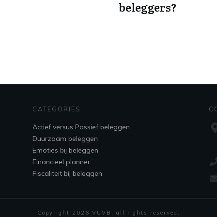
beleggers?
CATEGORIES
C
Actief versus Passief beleggen
Duurzaam beleggen
Emoties bij beleggen
Financieel planner
Fiscaliteit bij beleggen
Copyright
2026
VUVB
, all rights reserved.