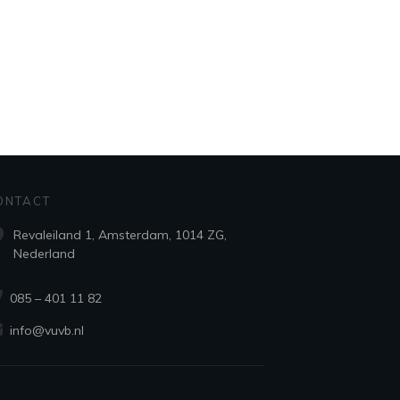
ONTACT
Revaleiland 1, Amsterdam, 1014 ZG,
Nederland
085 – 401 11 82
info@vuvb.nl