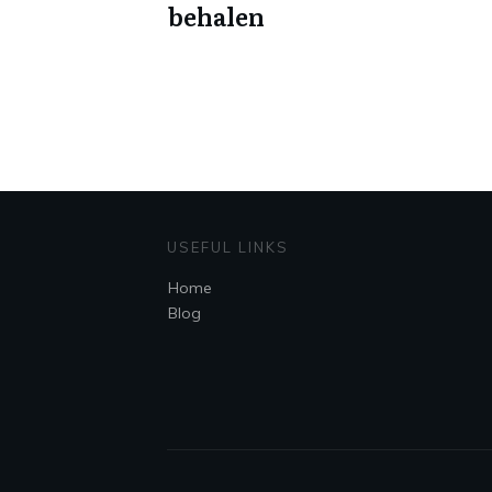
behalen
USEFUL LINKS
Home
Blog