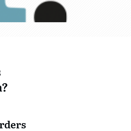
s
n?
rders