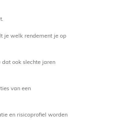
t.
lt je welk rendement je op
 dat ook slechte jaren
aties van een
ie en risicoprofiel worden