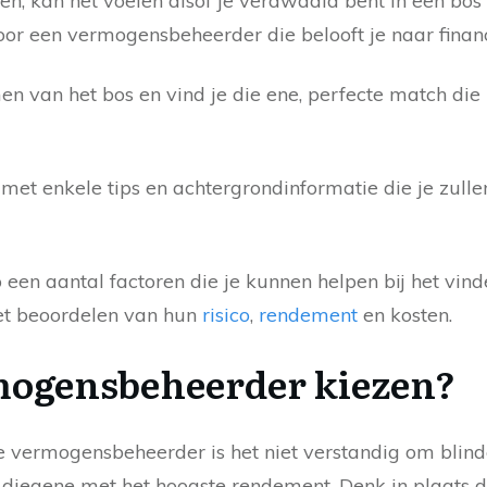
en, kan het voelen alsof je verdwaald bent in een bos
or een vermogensbeheerder die belooft je naar financi
n van het bos en vind je die ene, perfecte match die
met enkele tips en achtergrondinformatie die je zulle
p een aantal factoren die je kunnen helpen bij het vind
t beoordelen van hun
risico
,
rendement
en kosten.
mogensbeheerder kiezen?
le vermogensbeheerder is het niet verstandig om blind
r diegene met het hoogste rendement. Denk in plaats 