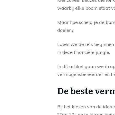
Met zoveel keuzes die lonk
waarbij elke boom staat vo
Maar hoe scheid je de bome
doelen?
Laten we de reis beginnen 
in deze financiële jungle.
In dit artikel gaan we in o
vermogensbeheerder en he
De beste ver
Bij het kiezen van de idea
"Top 10" en te kiezen voo