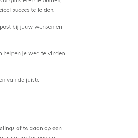
 vol glinsterende bomen,
eel succes te leiden.
 past bij jouw wensen en
n helpen je weg te vinden
en van de juiste
elings af te gaan op een
daarvan in stappen en